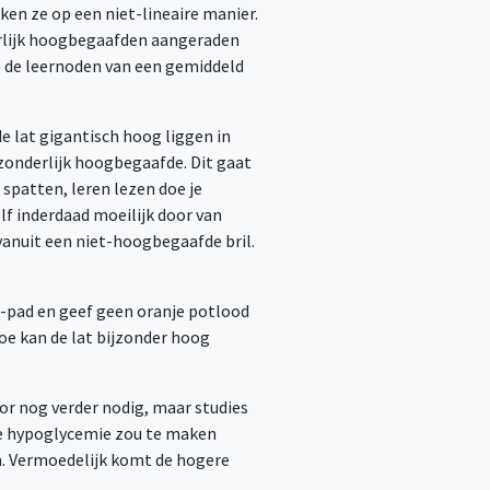
en ze op een niet-lineaire manier.
nderlijk hoogbegaafden aangeraden
p de leernoden van een gemiddeld
e lat gigantisch hoog liggen in
tzonderlijk hoogbegaafde. Dit gaat
patten, leren lezen doe je
lf inderdaad moeilijk door van
 vanuit een niet-hoogbegaafde bril.
 I-pad en geef geen oranje potlood
oe kan de lat bijzonder hoog
oor nog verder nodig, maar studies
eve hypoglycemie zou te maken
n. Vermoedelijk komt de hogere