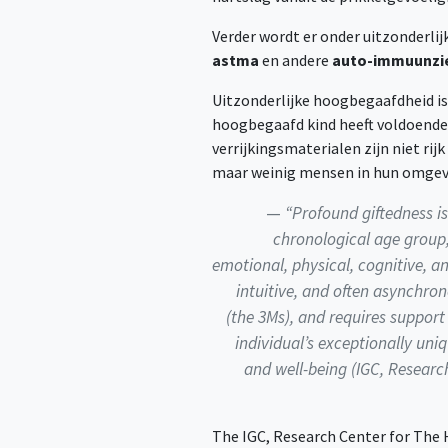
Verder wordt er onder uitzonderli
astma
en andere
auto-immuunzie
Uitzonderlijke hoogbegaafdheid is
hoogbegaafd kind heeft voldoende 
verrijkingsmaterialen zijn niet ri
maar weinig mensen in hun omgevi
“Profound giftedness is
chronological age group,
emotional, physical, cognitive, an
intuitive, and often asynchro
(the 3Ms), and requires support
individual’s exceptionally uni
and well-being (IGC, Researc
The IGC, Research Center for The H