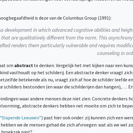
hoogbegaafdheid is deze van de Columbus Group (1991):
us development in which advanced cognitive abilities and heigh
hat are qualitatively different from the norm. This asynchrony 
gifted renders them particularly vulnerable and requires modific
counseling in ord
taat om
abstract
te denken. Vergelijk het met kijken naar een kun
ind vasthoudt op het schilderij. Een abstracte denker vraagt zich
hetzelfde betekende als nu, vraagt zich af hoe de schilder leefde 
jke schilders bestonden (en waar die schilderijen dan hangen), … E
rbindingen waar andere mensen deze niet zien. Concrete denkers 
eelvorming, abstracte denkers hebben net moeite om zich te bepe
“Slapende Leeuwen”
) past hier ook onder: zij kunnen zich een wer
n hebben we de mensen gehad die zich afvroegen: wat als we wel z
e broekzak past?