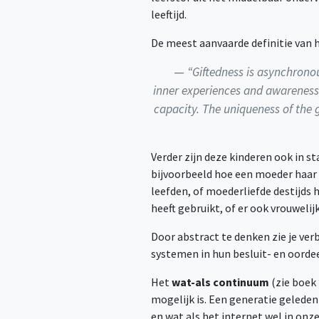
leeftijd.
De meest aanvaarde definitie van 
“Giftedness is asynchrono
inner experiences and awareness t
capacity. The uniqueness of the 
Verder zijn deze kinderen ook in s
bijvoorbeeld hoe een moeder haar k
leefden, of moederliefde destijds 
heeft gebruikt, of er ook vrouweli
Door abstract te denken zie je ve
systemen in hun besluit- en oord
Het
wat-als continuum
(zie boek
mogelijk is. Een generatie gelede
en wat als het internet wel in onz