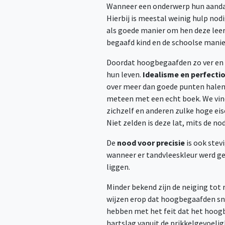
Wanneer een onderwerp hun aandach
Hierbij is meestal weinig hulp nodi
als goede manier om hen deze leer
begaafd kind en de schoolse manie
Doordat hoogbegaafden zo ver en di
hun leven.
Idealisme en perfecti
over meer dan goede punten halen
meteen met een echt boek. We vind
zichzelf en anderen zulke hoge eis
Niet zelden is deze lat, mits de n
De
nood voor precisie
is ook stev
wanneer er tandvleeskleur werd ge
liggen.
Minder bekend zijn de neiging tot 
wijzen erop dat hoogbegaafden sne
hebben met het feit dat het hoog
hartslag vanuit de prikkelgevoelig