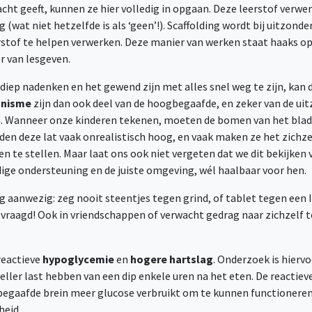
t geeft, kunnen ze hier volledig in opgaan. Deze leerstof verwerk
g (wat niet hetzelfde is als ‘geen’!). Scaffolding wordt bij uitzo
stof te helpen verwerken. Deze manier van werken staat haaks o
r van lesgeven.
ep nadenken en het gewend zijn met alles snel weg te zijn, kan d
onisme
zijn dan ook deel van de hoogbegaafde, en zeker van de ui
. Wanneer onze kinderen tekenen, moeten de bomen van het blad s
en deze lat vaak onrealistisch hoog, en vaak maken ze het zichze
en te stellen. Maar laat ons ook niet vergeten dat we dit bekijken
odige ondersteuning en de juiste omgeving, wél haalbaar voor hen.
ig aanwezig: zeg nooit steentjes tegen grind, of tablet tegen een
vraagd! Ook in vriendschappen of verwacht gedrag naar zichzelf t
reactieve
hypoglycemie
en
hogere hartslag
. Onderzoek is hierv
ller last hebben van een dip enkele uren na het eten. De reacti
begaafde brein meer glucose verbruikt om te kunnen functionere
heid.