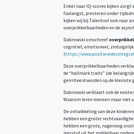
Enkel naar IQ-scores kijken zorgt 
faalangst, presteren onder tijdsdr
kijken wij bij Talentvol ook naar 
overprikkelbaarheden en de async
Dabrowski omschreef
overprikke
cognitief, emotioneel, zintuigelij
(
https://www.positievedesintegrat
Deze overprikkelbaarheden verklar
de “hallmark traits” (de belangri
geïrriteerd worden op de kleinste g
Dabrowski verklaart ook de existen
Waarom leren mensen maar niet ui
De ontwikkeling van deze kindere
hebben een groter rechtvaardighei
hebben een grote, nagenoeg onstilb
leerstof uit het middelbaar onder