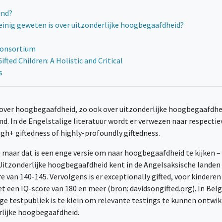
ind?
einig geweten is over uitzonderlijke hoogbegaafdheid?
Consortium
ted Children: A Holistic and Critical
s
over hoogbegaafdheid, zo ook over uitzonderlijke hoogbegaafdhei
In de Engelstalige literatuur wordt er verwezen naar respectiev
gh+ giftedness of highly-profoundly giftedness.
 maar dat is een enge versie om naar hoogbegaafdheid te kijken –
 Uitzonderlijke hoogbegaafdheid kent in de Angelsaksische landen
re van 140-145. Vervolgens is er exceptionally gifted, voor kindere
et een IQ-score van 180 en meer (bron: davidsongifted.org). In Be
ige testpubliek is te klein om relevante testings te kunnen ontw
rlijke hoogbegaafdheid.