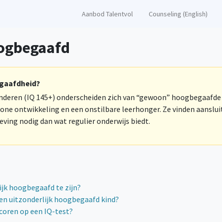
Aanbod Talentvol
Counseling (English)
oogbegaafd
egaafdheid?
inderen (IQ 145+) onderscheiden zich van “gewoon” hoogbegaafde
one ontwikkeling en een onstilbare leerhonger. Ze vinden aanslui
ing nodig dan wat regulier onderwijs biedt.
ijk hoogbegaafd te zijn?
en uitzonderlijk hoogbegaafd kind?
coren op een IQ-test?