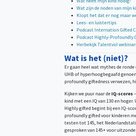
Wat heeft mijn kind nodig?
Wat zijn de noden van mijn k
Klopt het dat er nog maar w
Lees- en luistertips
Podcast Internation Gifted 
Podcast Highly-Profoundly Gif
Herbekijk Talentvol webinar
Wat is het (niet)?
Er gaan heel wat mythes de ronde 
UHB of hyperhoogbegaafd genoemd. 
profoundly giftedness verwezen, hi
Kijken we puur naar de
IQ-scores
–
kind met een IQ van 130 en hoger.
Highly gifted begint bij een IQ-sco
profoundly gifted voor kinderen m
testen tot 145, het Nederlandstal
gesproken van 145+ voor uitzonde