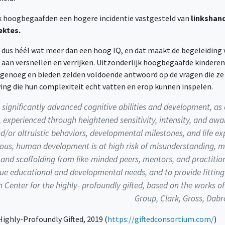
jk hoogbegaafden een hogere incidentie vastgesteld van
linkshand
ktes.
 dus héél wat meer dan een hoog IQ, en dat maakt de begeleiding
aan versnellen en verrijken. Uitzonderlijk hoogbegaafde kinderen 
jk genoeg en bieden zelden voldoende antwoord op de vragen die ze
ng die hun complexiteit echt vatten en erop kunnen inspelen.
 significantly advanced cognitive abilities and development, as
 experienced through heightened sensitivity, intensity, and awar
d/or altruistic behaviors, developmental milestones, and life ex
nous, human development is at high risk of misunderstanding, mi
 and scaffolding from like-minded peers, mentors, and practitio
que educational and developmental needs, and to provide fitting
h Center for the highly- profoundly gifted, based on the works 
Group, Clark, Gross, Dabr
ighly-Profoundly Gifted, 2019 (
https://giftedconsortium.com/
)