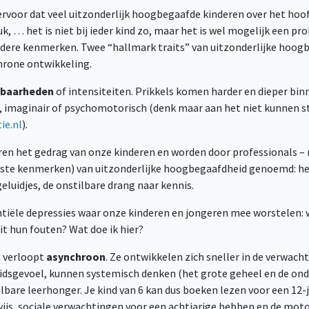
ervoor dat veel uitzonderlijk hoogbegaafde kinderen over het hoo
uk, … het is niet bij ieder kind zo, maar het is wel mogelijk een 
andere kenmerken. Twee “hallmark traits” van uitzonderlijke hoogb
hrone ontwikkeling.
lbaarheden
of intensiteiten. Prikkels komen harder en dieper binn
k, imaginair of psychomotorisch (denk maar aan het niet kunnen st
ie.nl
).
en het gedrag van onze kinderen en worden door professionals –
jkste kenmerken) van uitzonderlijke hoogbegaafdheid genoemd: het
eluidjes, de onstilbare drang naar kennis.
tiële depressies waar onze kinderen en jongeren mee worstelen: w
t hun fouten? Wat doe ik hier?
n verloopt
asynchroon
. Ze ontwikkelen zich sneller in de verwac
dsgevoel, kunnen systemisch denken (het grote geheel en de onde
are leerhonger. Je kind van 6 kan dus boeken lezen voor een 12-ja
wijs, sociale verwachtingen voor een achtjarige hebben en de moto