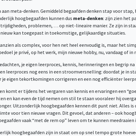
n aan meta-denken. Gemiddeld begaafden denken stap voor stap,
onderlijk hoogbegaafden kunnen dus
meta-denken
: zijn zien het
trijdigheden, problemen, … op niet-lineaire manier. Ze zijn in st
nieuw kan toegepast in toekomstige, gelijkaardige situaties.
anzien als complex, voor hen net heel eenvoudig is, maar het simp
bedoel je privé, op het werk, mijn nieuwe hobby, nu, vandaag of in 
gedachten, je eigen leerproces, kennis, herinneringen en begrip na 
gen leerproces nog eens in een stroomversnelling: doordat je in sta
er je eigen tekortkomingen corrigeren en een nog efficiënter leerp
n komt er tijdens het vergaren van kennis en ervaringen een “go
en en kan even de tijd nemen om stil te staan vooraleer hij overg
onger. Uitzonderlijk hoogbegaafden kennen dit punt niet. Alles is
uimte voor tien nieuwe vragen. Dit gevoel, dat anderen – ook hoo
gbegaafden vaak “met de rem op” leven om te kunnen meedraaien 
rlijk hoogbegaafden zijn in staat om op snel tempo grote hoeve