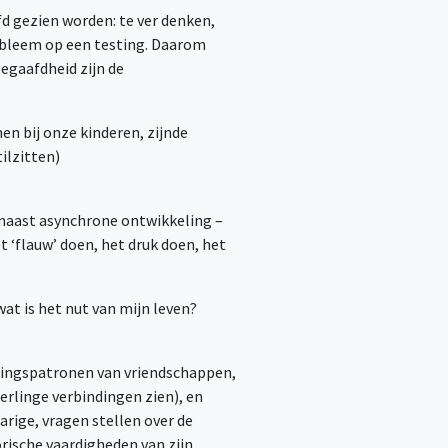
fd gezien worden: te ver denken,
probleem op een testing. Daarom
egaafdheid zijn de
en bij onze kinderen, zijnde
ilzitten)
 naast asynchrone ontwikkeling –
 ‘flauw’ doen, het druk doen, het
at is het nut van mijn leven?
htingspatronen van vriendschappen,
rlinge verbindingen zien), en
rige, vragen stellen over de
rische vaardigheden van zijn