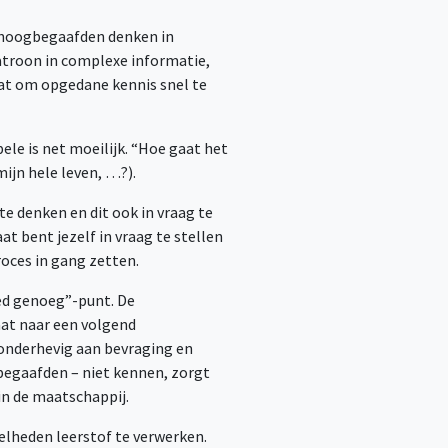
 hoogbegaafden denken in
 patroon in complexe informatie,
aat om opgedane kennis snel te
ele is net moeilijk. “Hoe gaat het
mijn hele leven, …?).
te denken en dit ook in vraag te
at bent jezelf in vraag te stellen
roces in gang zetten.
ed genoeg”-punt. De
aat naar een volgend
 onderhevig aan bevraging en
gbegaafden – niet kennen, zorgt
in de maatschappij.
elheden leerstof te verwerken.