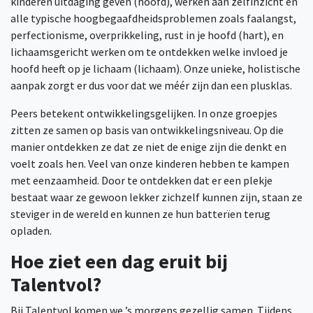
kinderen uitdaging geven (hoofd), werken aan zelfinzicht en
alle typische hoogbegaafdheidsproblemen zoals faalangst,
perfectionisme, overprikkeling, rust in je hoofd (hart), en
lichaamsgericht werken om te ontdekken welke invloed je
hoofd heeft op je lichaam (lichaam). Onze unieke, holistische
aanpak zorgt er dus voor dat we méér zijn dan een plusklas.
Peers betekent ontwikkelingsgelijken. In onze groepjes
zitten ze samen op basis van ontwikkelingsniveau. Op die
manier ontdekken ze dat ze niet de enige zijn die denkt en
voelt zoals hen. Veel van onze kinderen hebben te kampen
met eenzaamheid. Door te ontdekken dat er een plekje
bestaat waar ze gewoon lekker zichzelf kunnen zijn, staan ze
steviger in de wereld en kunnen ze hun batterïen terug
opladen.
Hoe ziet een dag eruit bij
Talentvol?
Bij Talentvol komen we ’s morgens gezellig samen. Tijdens