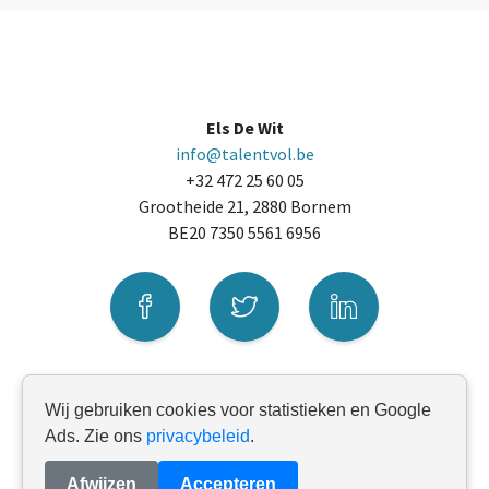
Els De Wit
info@talentvol.be
+32 472 25 60 05
Grootheide 21, 2880 Bornem
BE20 7350 5561 6956
Wij gebruiken cookies voor statistieken en Google
© Talentvol 2026
Ads. Zie ons
privacybeleid
.
Privacyverklaring
Afwijzen
Accepteren